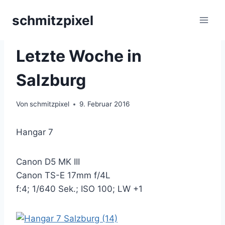
Zum
schmitzpixel
Inhalt
springen
ARCHITEKTUR
|
FASSADE
Letzte Woche in
Salzburg
Von
schmitzpixel
9. Februar 2016
Hangar 7
Canon D5 MK III
Canon TS-E 17mm f/4L
f:4; 1/640 Sek.; ISO 100; LW +1