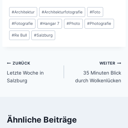
Schlagworte:
#
Architektur
#
Architekturfotografie
#
Foto
#
Fotografie
#
Hangar 7
#
Photo
#
Photografie
#
Re Bull
#
Salzburg
Beitragsnavigation
ZURÜCK
WEITER
Letzte Woche in
35 Minuten Blick
Salzburg
durch Wolkenlücken
Ähnliche Beiträge