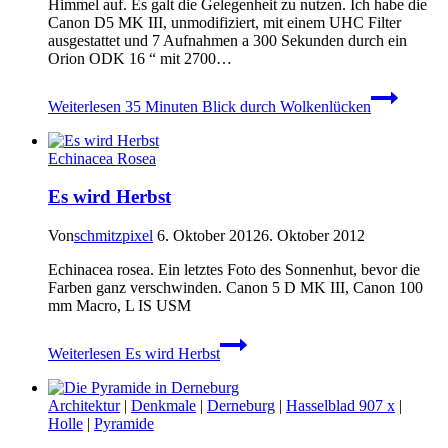
Himmel auf. Es galt die Gelegenheit zu nutzen. Ich habe die
Canon D5 MK III, unmodifiziert, mit einem UHC Filter
ausgestattet und 7 Aufnahmen a 300 Sekunden durch ein
Orion ODK 16 “ mit 2700…
Weiterlesen
35 Minuten Blick durch Wolkenlücken
Echinacea Rosea
Es wird Herbst
Von
schmitzpixel
6. Oktober 2012
6. Oktober 2012
Echinacea rosea. Ein letztes Foto des Sonnenhut, bevor die
Farben ganz verschwinden. Canon 5 D MK III, Canon 100
mm Macro, L IS USM
Weiterlesen
Es wird Herbst
Architektur
|
Denkmale
|
Derneburg
|
Hasselblad 907 x
|
Holle
|
Pyramide