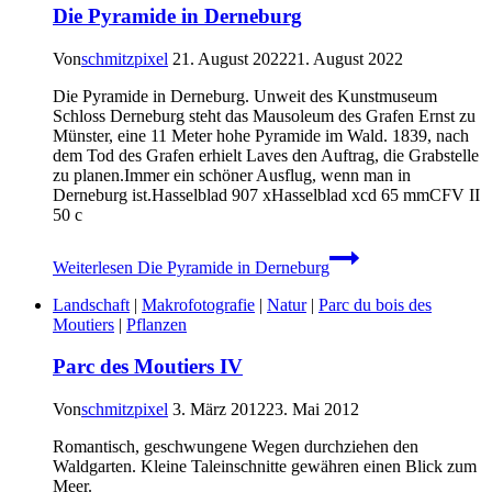
Die Pyramide in Derneburg
Von
schmitzpixel
21. August 2022
21. August 2022
Die Pyramide in Derneburg. Unweit des Kunstmuseum
Schloss Derneburg steht das Mausoleum des Grafen Ernst zu
Münster, eine 11 Meter hohe Pyramide im Wald. 1839, nach
dem Tod des Grafen erhielt Laves den Auftrag, die Grabstelle
zu planen.Immer ein schöner Ausflug, wenn man in
Derneburg ist.Hasselblad 907 xHasselblad xcd 65 mmCFV II
50 c
Weiterlesen
Die Pyramide in Derneburg
Landschaft
|
Makrofotografie
|
Natur
|
Parc du bois des
Moutiers
|
Pflanzen
Parc des Moutiers IV
Von
schmitzpixel
3. März 2012
23. Mai 2012
Romantisch, geschwungene Wegen durchziehen den
Waldgarten. Kleine Taleinschnitte gewähren einen Blick zum
Meer.