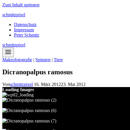
Zum Inhalt springen
schmitzpixel
Datenschutz
Impressum
Peter Schmitz
schmitzpixel
Makrofotografie
|
Spinnen
|
Tiere
Dicranopalpus ramosus
Von
schmitzpixel
16. März 2012
23. Mai 2012
Loading Images