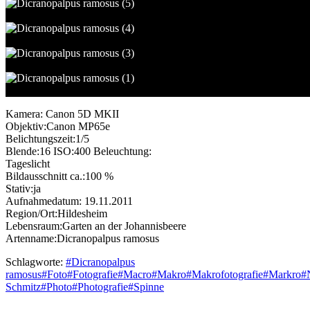
Kamera: Canon 5D MKII
Objektiv:Canon MP65e
Belichtungszeit:1/5
Blende:16 ISO:400 Beleuchtung:
Tageslicht
Bildausschnitt ca.:100 %
Stativ:ja
Aufnahmedatum: 19.11.2011
Region/Ort:Hildesheim
Lebensraum:Garten an der Johannisbeere
Artenname:Dicranopalpus ramosus
Schlagworte:
#
Dicranopalpus
ramosus
#
Foto
#
Fotografie
#
Macro
#
Makro
#
Makrofotografie
#
Markro
#
Schmitz
#
Photo
#
Photografie
#
Spinne