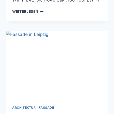
17mm f/4L f:4; 1/640 Sek.; ISO 100; LW +1
LETZTE
WEITERLESEN
WOCHE
IN
SALZBURG
ARCHITEKTUR
|
FASSADE