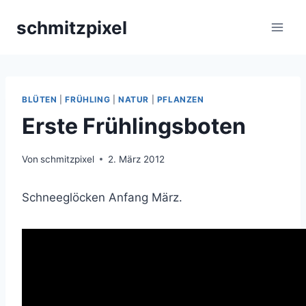
Zum
schmitzpixel
Inhalt
springen
BLÜTEN
|
FRÜHLING
|
NATUR
|
PFLANZEN
Erste Frühlingsboten
Von
schmitzpixel
2. März 2012
Schneeglöcken Anfang März.