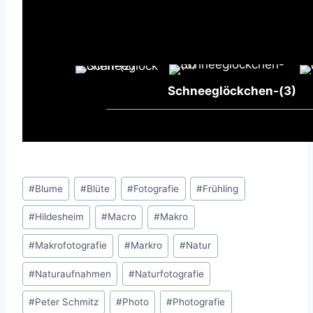
Schneeglöckchen-(3)
Schlagworte:
#
Blume
#
Blüte
#
Fotografie
#
Frühling
#
Hildesheim
#
Macro
#
Makro
#
Makrofotografie
#
Markro
#
Natur
#
Naturaufnahmen
#
Naturfotografie
#
Peter Schmitz
#
Photo
#
Photografie