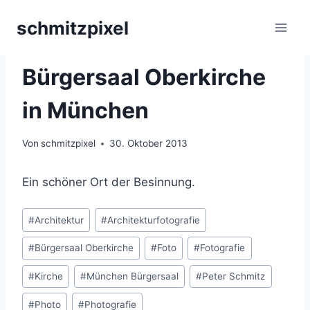
Zum
schmitzpixel
Inhalt
springen
ARCHITEKTUR
|
KIRCHEN
|
MÜNCHEN
Bürgersaal Oberkirche
in München
Von
schmitzpixel
30. Oktober 2013
Ein schöner Ort der Besinnung.
Schlagworte:
#
Architektur
#
Architekturfotografie
#
Bürgersaal Oberkirche
#
Foto
#
Fotografie
#
Kirche
#
München Bürgersaal
#
Peter Schmitz
#
Photo
#
Photografie