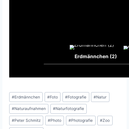
Erdmännchen (2)
Schlagworte:
#
Erdmännchen
#
Foto
#
Fotografie
#
Natur
#
Naturaufnahmen
#
Naturfotografie
#
Peter Schmitz
#
Photo
#
Photografie
#
Zoo