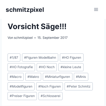
Zum
schmitzpixel
Inhalt
springen
KLEINE LEUTE
Vorsicht Säge!!!
Von
schmitzpixel
15. September 2017
Schlagworte:
#
1/87
#
Figuren Modellbahn
#
HO Figuren
#
HO Fotografie
#
HO Noch
#
kleine Leute
#
Macro
#
Makro
#
Miniaturfiguren
#
Minis
#
Modellfiguren
#
Noch Figuren
#
Peter Schmitz
#
Preiser Figuren
#
Schlosserei