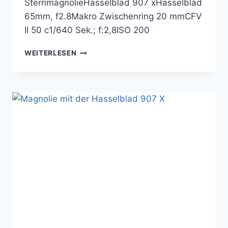
SternmagnolieHasselblad 907 xHasselblad
65mm, f2.8Makro Zwischenring 20 mmCFV
II 50 c1/640 Sek.; f:2,8ISO 200
MAGNOLIE
WEITERLESEN
MIT
DER
HASSELBLAD
907
X