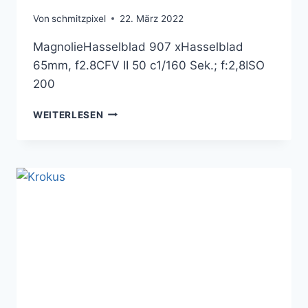
Von
schmitzpixel
22. März 2022
MagnolieHasselblad 907 xHasselblad
65mm, f2.8CFV II 50 c1/160 Sek.; f:2,8ISO
200
MAGNOLIE
WEITERLESEN
MIT
DER
HASSELBLAD
907
X