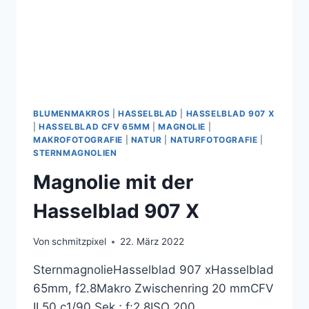
BLUMENMAKROS
|
HASSELBLAD
|
HASSELBLAD 907 X
|
HASSELBLAD CFV 65MM
|
MAGNOLIE
|
MAKROFOTOGRAFIE
|
NATUR
|
NATURFOTOGRAFIE
|
STERNMAGNOLIEN
Magnolie mit der
Hasselblad 907 X
Von
schmitzpixel
22. März 2022
SternmagnolieHasselblad 907 xHasselblad
65mm, f2.8Makro Zwischenring 20 mmCFV
II 50 c1/90 Sek.; f:2,8ISO 200