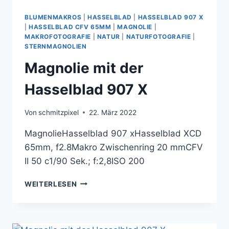
BLUMENMAKROS
|
HASSELBLAD
|
HASSELBLAD 907 X
|
HASSELBLAD CFV 65MM
|
MAGNOLIE
|
MAKROFOTOGRAFIE
|
NATUR
|
NATURFOTOGRAFIE
|
STERNMAGNOLIEN
Magnolie mit der
Hasselblad 907 X
Von
schmitzpixel
22. März 2022
MagnolieHasselblad 907 xHasselblad XCD
65mm, f2.8Makro Zwischenring 20 mmCFV
II 50 c1/90 Sek.; f:2,8ISO 200
MAGNOLIE
WEITERLESEN
MIT
DER
HASSELBLAD
907