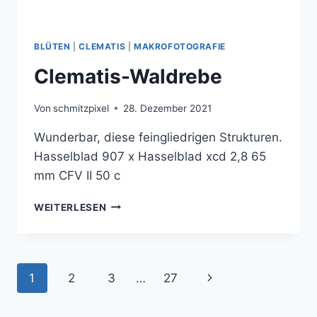
BLÜTEN
|
CLEMATIS
|
MAKROFOTOGRAFIE
Clematis-Waldrebe
Von
schmitzpixel
28. Dezember 2021
Wunderbar, diese feingliedrigen Strukturen.
Hasselblad 907 x Hasselblad xcd 2,8 65
mm CFV II 50 c
CLEMATIS-
WEITERLESEN
WALDREBE
Seitennavigation
Nächste
1
2
3
…
27
Seite