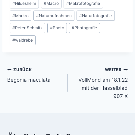
#
Hildesheim
#
Macro
#
Makrofotografie
#
Markro
#
Naturaufnahmen
#
Naturfotografie
#
Peter Schmitz
#
Photo
#
Photografie
#
waldrebe
Beitragsnavigation
ZURÜCK
WEITER
Begonia maculata
VollMond am 18.1.22
mit der Hasselblad
907 X