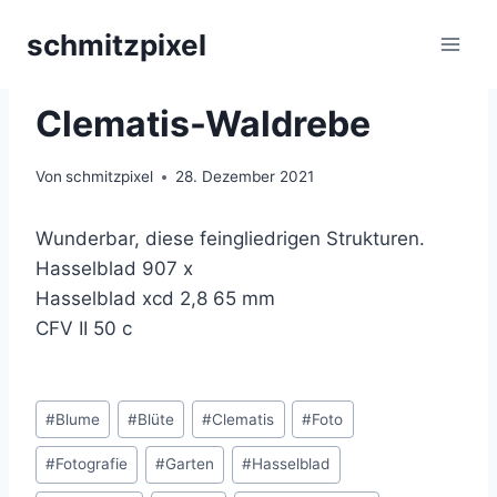
Zum
schmitzpixel
Inhalt
springen
BLÜTEN
|
CLEMATIS
|
MAKROFOTOGRAFIE
Clematis-Waldrebe
Von
schmitzpixel
28. Dezember 2021
Wunderbar, diese feingliedrigen Strukturen.
Hasselblad 907 x
Hasselblad xcd 2,8 65 mm
CFV II 50 c
Schlagworte:
#
Blume
#
Blüte
#
Clematis
#
Foto
#
Fotografie
#
Garten
#
Hasselblad