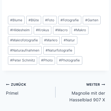
Schlagworte:
#
Blume
#
Blüte
#
Foto
#
Fotografie
#
Garten
#
Hildesheim
#
Krokus
#
Macro
#
Makro
#
Makrofotografie
#
Markro
#
Natur
#
Naturaufnahmen
#
Naturfotografie
#
Peter Schmitz
#
Photo
#
Photografie
Beitragsnavigation
ZURÜCK
WEITER
Primel
Magnolie mit der
Hasselblad 907 X