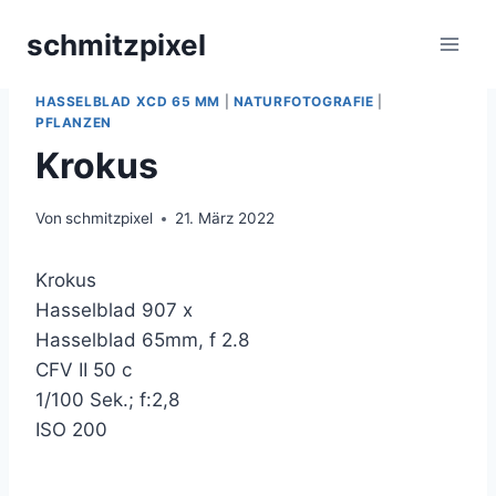
Zum
schmitzpixel
Inhalt
springen
BLÜTEN
|
HASSELBLAD
|
HASSELBLAD 907 X
|
HASSELBLAD XCD 65 MM
|
NATURFOTOGRAFIE
|
PFLANZEN
Krokus
Von
schmitzpixel
21. März 2022
Krokus
Hasselblad 907 x
Hasselblad 65mm, f 2.8
CFV II 50 c
1/100 Sek.; f:2,8
ISO 200