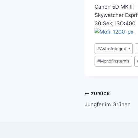
Canon 5D MK III
Skywatcher Espr
30 Sek; ISO:400
Schlagworte:
#
Astrofotografie
#
Mondfinsternis
Beitragsnavi
ZURÜCK
Jungfer im Grünen