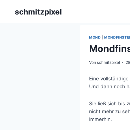
Zum
schmitzpixel
Inhalt
springen
MOND
|
MONDFINSTE
Mondfins
Von
schmitzpixel
28
Eine vollständige 
Und dann noch ha
Sie ließ sich bis
nicht mehr zu se
Immerhin.