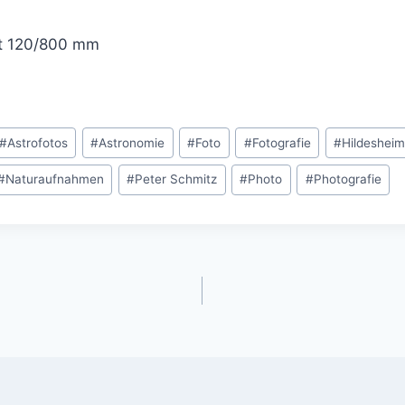
it 120/800 mm
#
Astrofotos
#
Astronomie
#
Foto
#
Fotografie
#
Hildesheim
#
Naturaufnahmen
#
Peter Schmitz
#
Photo
#
Photografie
gation