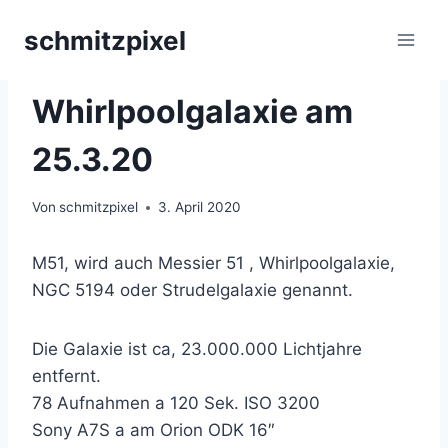
Zum
schmitzpixel
Inhalt
springen
ASTROFOTOGRAFIE
|
GALAXIEN
Whirlpoolgalaxie am
25.3.20
Von
schmitzpixel
3. April 2020
M51, wird auch Messier 51 , Whirlpoolgalaxie,
NGC 5194 oder Strudelgalaxie genannt.
Die Galaxie ist ca, 23.000.000 Lichtjahre
entfernt.
78 Aufnahmen a 120 Sek. ISO 3200
Sony A7S a am Orion ODK 16″