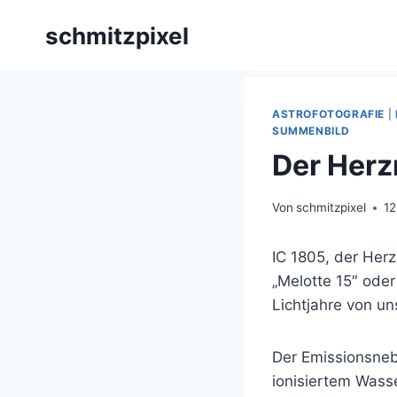
Zum
schmitzpixel
Inhalt
springen
ASTROFOTOGRAFIE
|
SUMMENBILD
Der Herz
Von
schmitzpixel
1
IC 1805, der Herz
„Melotte 15″ oder
Lichtjahre von un
Der Emissionsne
ionisiertem Wasse