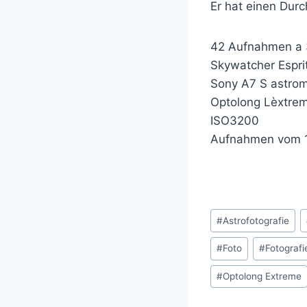
Er hat einen Dur
42 Aufnahmen a 
Skywatcher Espri
Sony A7 S astromo
Optolong Lèxtreme
ISO3200
Aufnahmen vom 1
Schlagworte:
#
Astrofotografie
#
Foto
#
Fotografi
#
Optolong Extreme