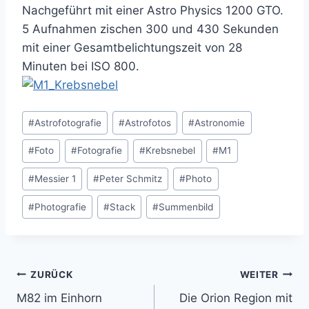
Nachgeführt mit einer Astro Physics 1200 GTO.
5 Aufnahmen zischen 300 und 430 Sekunden
mit einer Gesamtbelichtungszeit von 28
Minuten bei ISO 800.
Schlagworte:
#
Astrofotografie
#
Astrofotos
#
Astronomie
#
Foto
#
Fotografie
#
Krebsnebel
#
M1
#
Messier 1
#
Peter Schmitz
#
Photo
#
Photografie
#
Stack
#
Summenbild
Beitragsnavigation
ZURÜCK
WEITER
M82 im Einhorn
Die Orion Region mit