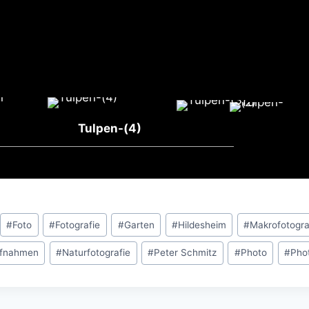
Tulpen-(4)
#
Foto
#
Fotografie
#
Garten
#
Hildesheim
#
Makrofotogra
ufnahmen
#
Naturfotografie
#
Peter Schmitz
#
Photo
#
Phot