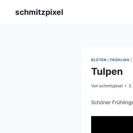
Zum
schmitzpixel
Inhalt
springen
BLÜTEN
|
FRÜHLING
|
Tulpen
Von
schmitzpixel
3.
Schöner Frühling