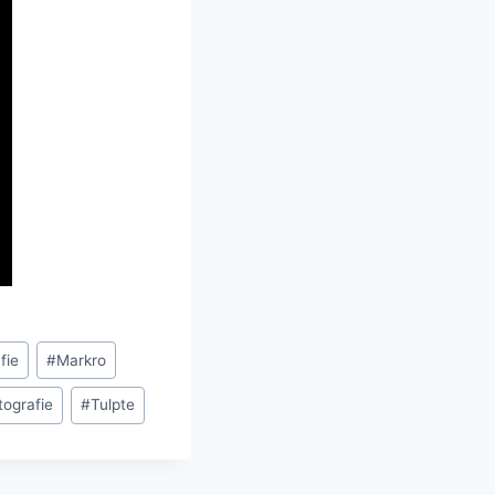
fie
#
Markro
ografie
#
Tulpte