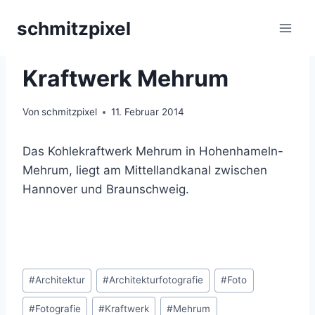
Zum
schmitzpixel
Inhalt
springen
KRAFTWERK
Kraftwerk Mehrum
Von
schmitzpixel
11. Februar 2014
Das Kohlekraftwerk Mehrum in Hohenhameln-
Mehrum, liegt am Mittellandkanal zwischen
Hannover und Braunschweig.
Schlagworte:
#
Architektur
#
Architekturfotografie
#
Foto
#
Fotografie
#
Kraftwerk
#
Mehrum