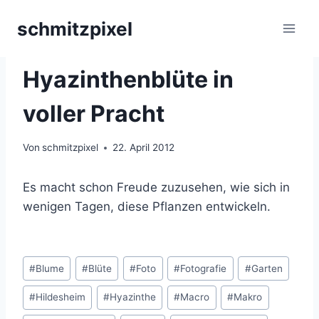
Zum
schmitzpixel
Inhalt
springen
BLÜTEN
Hyazinthenblüte in
voller Pracht
Von
schmitzpixel
22. April 2012
Es macht schon Freude zuzusehen, wie sich in
wenigen Tagen, diese Pflanzen entwickeln.
Schlagworte:
#
Blume
#
Blüte
#
Foto
#
Fotografie
#
Garten
#
Hildesheim
#
Hyazinthe
#
Macro
#
Makro