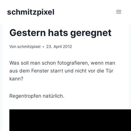
Zum
schmitzpixel
Inhalt
springen
ES HAT GEREGNET
|
MAKROFOTOGRAFIE
|
REGEN
Gestern hats geregnet
Von
schmitzpixel
23. April 2012
Was soll man schon fotografieren, wenn man
aus dem Fenster starrt und nicht vor die Tür
kann?
Regentropfen natürlich.