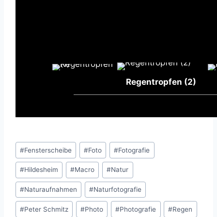
Regentropfen (2)
Schlagworte:
#
Fensterscheibe
#
Foto
#
Fotografie
#
Hildesheim
#
Macro
#
Natur
#
Naturaufnahmen
#
Naturfotografie
#
Peter Schmitz
#
Photo
#
Photografie
#
Regen