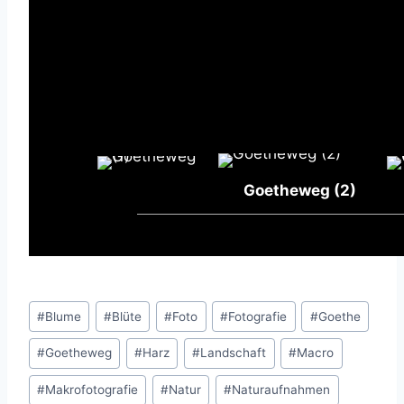
Goetheweg (2)
Schlagworte:
#
Blume
#
Blüte
#
Foto
#
Fotografie
#
Goethe
#
Goetheweg
#
Harz
#
Landschaft
#
Macro
#
Makrofotografie
#
Natur
#
Naturaufnahmen