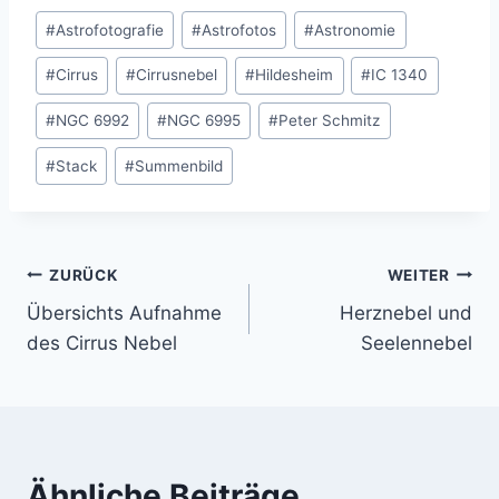
Schlagworte:
#
Astrofotografie
#
Astrofotos
#
Astronomie
#
Cirrus
#
Cirrusnebel
#
Hildesheim
#
IC 1340
#
NGC 6992
#
NGC 6995
#
Peter Schmitz
#
Stack
#
Summenbild
Beitragsnavigation
ZURÜCK
WEITER
Übersichts Aufnahme
Herznebel und
des Cirrus Nebel
Seelennebel
Ähnliche Beiträge