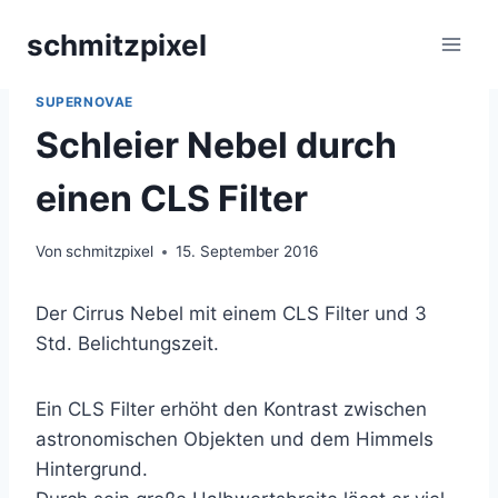
Zum
schmitzpixel
Inhalt
springen
ASTROFOTOGRAFIE
|
NEBEL
|
STACK
|
STACKS
|
SUPERNOVAE
Schleier Nebel durch
einen CLS Filter
Von
schmitzpixel
15. September 2016
Der Cirrus Nebel mit einem CLS Filter und 3
Std. Belichtungszeit.
Ein CLS Filter erhöht den Kontrast zwischen
astronomischen Objekten und dem Himmels
Hintergrund.