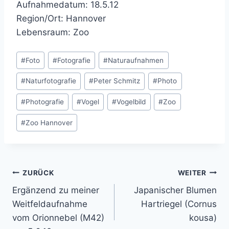
Aufnahmedatum: 18.5.12
Region/Ort: Hannover
Lebensraum: Zoo
Schlagworte:
#
Foto
#
Fotografie
#
Naturaufnahmen
#
Naturfotografie
#
Peter Schmitz
#
Photo
#
Photografie
#
Vogel
#
Vogelbild
#
Zoo
#
Zoo Hannover
Beitragsnavigation
ZURÜCK
WEITER
Ergänzend zu meiner
Japanischer Blumen
Weitfeldaufnahme
Hartriegel (Cornus
vom Orionnebel (M42)
kousa)