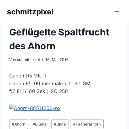
Zum
schmitzpixel
Inhalt
springen
AHORN
|
MAKROFOTOGRAFIE
Geflügelte Spaltfrucht
des Ahorn
Von
schmitzpixel
16. Mai 2016
Canon D5 MK III
Canon Ef 100 mm makro, L IS USM
f:2,8; 1/100 Sek.; ISO 250
Schlagworte:
#
Ahorn
#
Blume
#
Blüte
#
Fächerarhorn