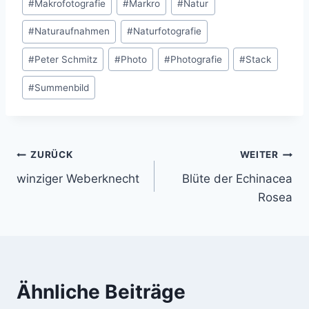
#
Makrofotografie
#
Markro
#
Natur
#
Naturaufnahmen
#
Naturfotografie
#
Peter Schmitz
#
Photo
#
Photografie
#
Stack
#
Summenbild
Beitragsnavigation
ZURÜCK
WEITER
winziger Weberknecht
Blüte der Echinacea
Rosea
Ähnliche Beiträge