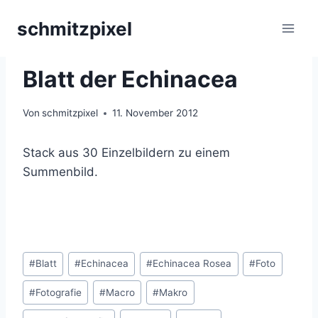
Zum
schmitzpixel
Inhalt
springen
ECHINACEA
|
MAKROFOTOGRAFIE
|
STACKS
Blatt der Echinacea
Von
schmitzpixel
11. November 2012
Stack aus 30 Einzelbildern zu einem
Summenbild.
Schlagworte:
#
Blatt
#
Echinacea
#
Echinacea Rosea
#
Foto
#
Fotografie
#
Macro
#
Makro