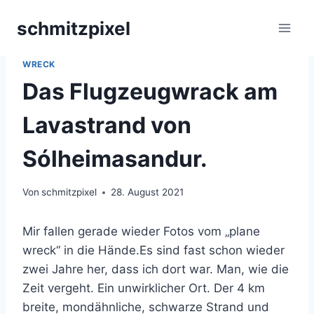
Zum
schmitzpixel
Inhalt
springen
FLUGZEUGWRACK
|
ISLAND
|
PETER SCHMITZ
|
PLANE
WRECK
Das Flugzeugwrack am
Lavastrand von
Sólheimasandur.
Von
schmitzpixel
28. August 2021
Mir fallen gerade wieder Fotos vom „plane
wreck“ in die Hände.Es sind fast schon wieder
zwei Jahre her, dass ich dort war. Man, wie die
Zeit vergeht. Ein unwirklicher Ort. Der 4 km
breite, mondähnliche, schwarze Strand und