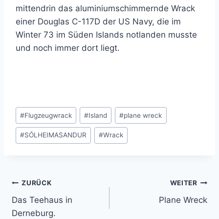
mittendrin das aluminiumschimmernde Wrack
einer Douglas C-117D der US Navy, die im
Winter 73 im Süden Islands notlanden musste
und noch immer dort liegt.
Schlagworte:
#
Flugzeugwrack
#
Island
#
plane wreck
#
SÓLHEIMASANDUR
#
Wrack
Beitragsnavigation
ZURÜCK
WEITER
Das Teehaus in
Plane Wreck
Derneburg.