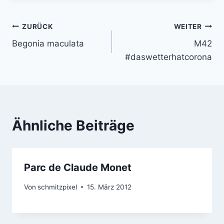
Beitragsnavigation
ZURÜCK
WEITER
Begonia maculata
M42
#daswetterhatcorona
Ähnliche Beiträge
Parc de Claude Monet
Von
schmitzpixel
15. März 2012