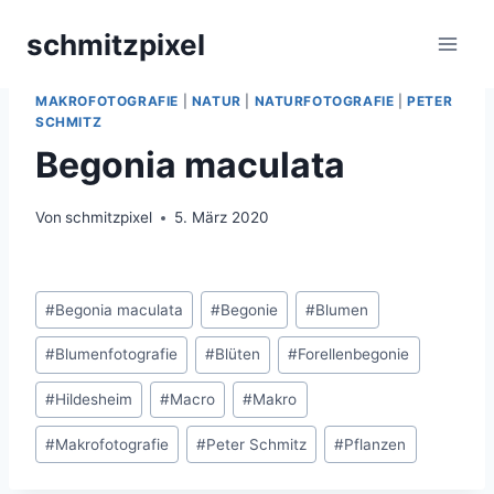
Zum
schmitzpixel
Inhalt
springen
BEGONIE
|
BLUMENMAKROS
|
BLÜTEN
|
MAKROFOTOGRAFIE
|
NATUR
|
NATURFOTOGRAFIE
|
PETER
SCHMITZ
Begonia maculata
Von
schmitzpixel
5. März 2020
Schlagworte:
#
Begonia maculata
#
Begonie
#
Blumen
#
Blumenfotografie
#
Blüten
#
Forellenbegonie
#
Hildesheim
#
Macro
#
Makro
#
Makrofotografie
#
Peter Schmitz
#
Pflanzen